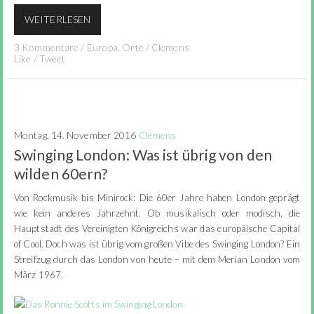
WEITERLESEN
3 Kommentare
/
Europa
,
Orte
/
Clemens
Like
/
Tweet
Montag, 14. November 2016
Clemens
Swinging London: Was ist übrig von den
wilden 60ern?
Von Rockmusik bis Minirock: Die 60er Jahre haben London geprägt
wie kein anderes Jahrzehnt. Ob musikalisch oder modisch, die
Hauptstadt des Vereinigten Königreichs war das europäische Capital
of Cool. Doch was ist übrig vom großen Vibe des Swinging London? Ein
Streifzug durch das London von heute – mit dem Merian London vom
März 1967.