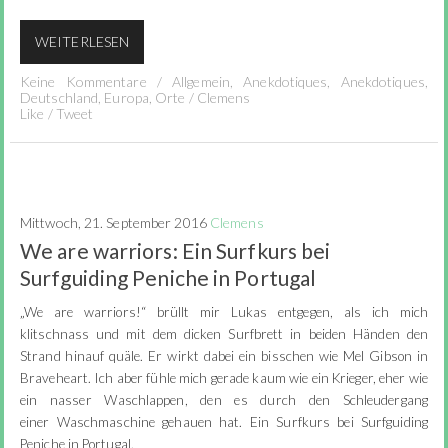
WEITERLESEN
Keine Kommentare
/
Allgemein
,
Anekdotiques
,
Anekdotiques
,
Deutschland
,
Europa
,
Orte
/
Clemens
Like
/
Tweet
Mittwoch, 21. September 2016
Clemens
We are warriors: Ein Surfkurs bei
Surfguiding Peniche in Portugal
„We are warriors!“ brüllt mir Lukas entgegen, als ich mich
klitschnass und mit dem dicken Surfbrett in beiden Händen den
Strand hinauf quäle. Er wirkt dabei ein bisschen wie Mel Gibson in
Braveheart. Ich aber fühle mich gerade kaum wie ein Krieger, eher wie
ein nasser Waschlappen, den es durch den Schleudergang
einer Waschmaschine gehauen hat. Ein Surfkurs bei Surfguiding
Peniche in Portugal.