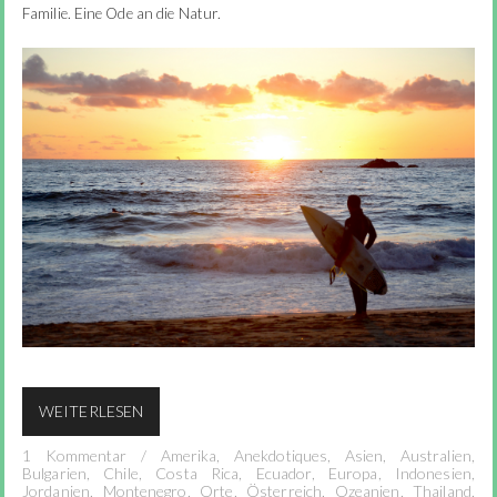
Familie. Eine Ode an die Natur.
WEITERLESEN
1 Kommentar
/
Amerika
,
Anekdotiques
,
Asien
,
Australien
,
Bulgarien
,
Chile
,
Costa Rica
,
Ecuador
,
Europa
,
Indonesien
,
Jordanien
,
Montenegro
,
Orte
,
Österreich
,
Ozeanien
,
Thailand
,