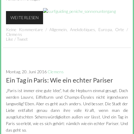
WEITERLESEN
Keine Kommentare
/
Allgemein
,
Anekdotiques
,
Europa
,
Orte
/
Clemens
Like
/
Tweet
Montag, 20. Juni 2016
Clemens
Ein Tag in Paris: Wie ein echter Pariser
„Paris ist immer eine gute Idee“, hat die Hepburn einmal gesagt. Doch
werden Louvre, Eiffelturm und Champs-Élysées nicht irgendwann
langweilig? Eben. Aber es geht auch anders. Und besser. Die Stadt der
Liebe entfaltet genau dann ihre volle Kraft, wenn man die
ausgelutschten Sehenswürdigkeiten außen vor lässt. Und ein Tag in
Paris so erlebt, wie es sich gehört: nämlich wie ein echter Pariser. Und
das geht so.