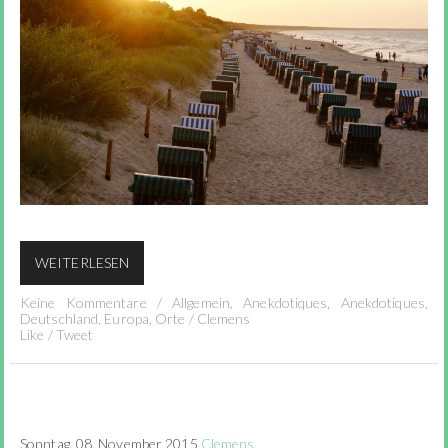
WEITERLESEN
Keine Kommentare
/
Allgemein
,
Anekdotiques
,
Anekdotiques
,
Deutschland
,
Europa
,
Orte
/
Clemens
Like
/
Tweet
Sonntag, 08. November 2015
Clemens