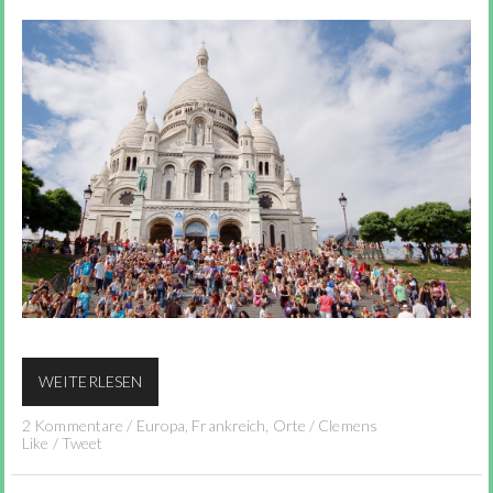
WEITERLESEN
2 Kommentare
/
Europa
,
Frankreich
,
Orte
/
Clemens
Like
/
Tweet