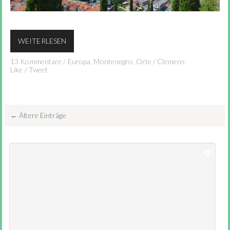
WEITERLESEN
13 Kommentare
/
Europa
,
Montenegro
,
Orte
/
Clemens
Like
/
Tweet
← Ältere Einträge