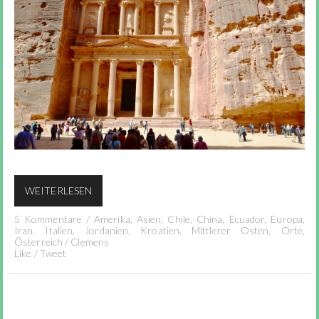
WEITERLESEN
5 Kommentare
/
Amerika
,
Asien
,
Chile
,
China
,
Ecuador
,
Europa
,
Iran
,
Italien
,
Jordanien
,
Kroatien
,
Mittlerer Osten
,
Orte
,
Österreich
/
Clemens
Like
/
Tweet