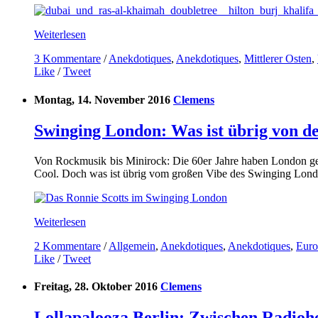
Weiterlesen
3 Kommentare
/
Anekdotiques
,
Anekdotiques
,
Mittlerer Osten
,
Like
/
Tweet
Montag, 14. November 2016
Clemens
Swinging London: Was ist übrig von d
Von Rockmusik bis Minirock: Die 60er Jahre haben London gepr
Cool. Doch was ist übrig vom großen Vibe des Swinging Lon
Weiterlesen
2 Kommentare
/
Allgemein
,
Anekdotiques
,
Anekdotiques
,
Euro
Like
/
Tweet
Freitag, 28. Oktober 2016
Clemens
Lollapalooza Berlin: Zwischen Radio