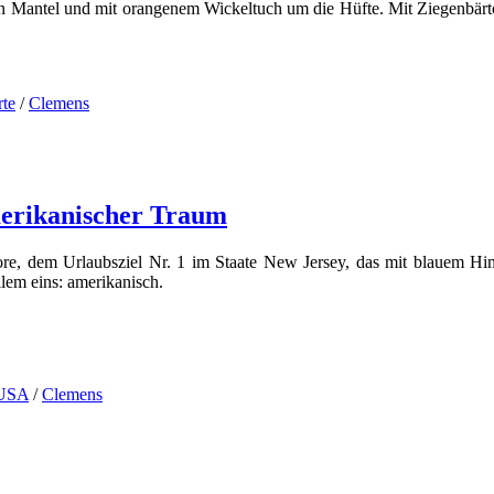
en Mantel und mit orangenem Wickeltuch um die Hüfte. Mit Ziegenbär
te
/
Clemens
merikanischer Traum
re, dem Urlaubsziel Nr. 1 im Staate New Jersey, das mit blauem Him
lem eins: amerikanisch.
USA
/
Clemens