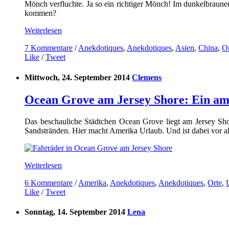
Mönch verfluchte. Ja so ein richtiger Mönch! Im dunkelbraun
kommen?
Weiterlesen
7 Kommentare
/
Anekdotiques
,
Anekdotiques
,
Asien
,
China
,
Or
Like
/
Tweet
Mittwoch, 24. September 2014
Clemens
Ocean Grove am Jersey Shore: Ein a
Das beschauliche Städtchen Ocean Grove liegt am Jersey Sho
Sandstränden. Hier macht Amerika Urlaub. Und ist dabei vor al
Weiterlesen
6 Kommentare
/
Amerika
,
Anekdotiques
,
Anekdotiques
,
Orte
,
Like
/
Tweet
Sonntag, 14. September 2014
Lena