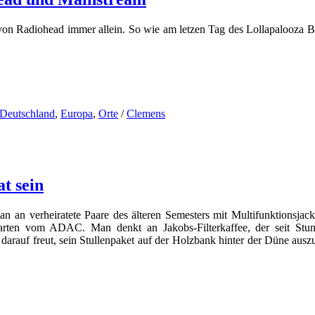
n Radiohead immer allein. So wie am letzen Tag des Lollapalooza Ber
Deutschland
,
Europa
,
Orte
/
Clemens
t sein
 an verheiratete Paare des älteren Semesters mit Multifunktionsjack
arten vom ADAC. Man denkt an Jakobs-Filterkaffee, der seit Stu
darauf freut, sein Stullenpaket auf der Holzbank hinter der Düne aus