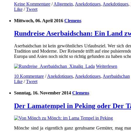
Keine Kommentare
/
Allgemein
,
Anekdotiques
,
Anekdotiques
,
Like
/
Tweet
Mittwoch, 06. April 2016
Clemens
Rundreise Aserbaidschan: Ein Land zw
Aserbaidschan ist kein gewöhnliches Urlaubsziel. Wer sich de
Tradition und Moderne. Der Reisende trifft auf eine pulsiere
Europa und Asien noch nicht so richtig gefunden zu haben sche
Weiterlesen
10 Kommentare
/
Anekdotiques
,
Anekdotiques
,
Aserbaidschan
Like
/
Tweet
Sonntag, 16. November 2014
Clemens
Der Lamatempel in Peking oder Der T
Mönche sind ja eigentlich ganz geruhsame Gemüter, mag man