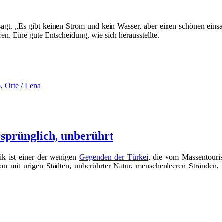
agt. „Es gibt keinen Strom und kein Wasser, aber einen schönen einsam
en. Eine gute Entscheidung, wie sich herausstellte.
o
,
Orte
/
Lena
sprünglich, unberührt
k ist einer der wenigen
Gegenden der Türkei
, die vom Massentouri
n mit urigen Städten, unberührter Natur, menschenleeren Stränden,