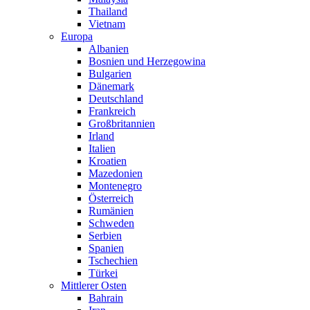
Thailand
Vietnam
Europa
Albanien
Bosnien und Herzegowina
Bulgarien
Dänemark
Deutschland
Frankreich
Großbritannien
Irland
Italien
Kroatien
Mazedonien
Montenegro
Österreich
Rumänien
Schweden
Serbien
Spanien
Tschechien
Türkei
Mittlerer Osten
Bahrain