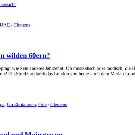
UAE
/
Clemens
en wilden 60ern?
ägt wie kein anderes Jahrzehnt. Ob musikalisch oder modisch, die Ha
don? Ein Streifzug durch das London von heute – mit dem Merian Lo
pa
,
Großbritannien
,
Orte
/
Clemens
head und Mainstream