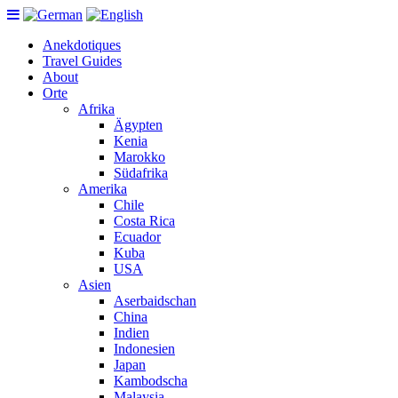
Anekdotiques
Travel Guides
About
Orte
Afrika
Ägypten
Kenia
Marokko
Südafrika
Amerika
Chile
Costa Rica
Ecuador
Kuba
USA
Asien
Aserbaidschan
China
Indien
Indonesien
Japan
Kambodscha
Malaysia