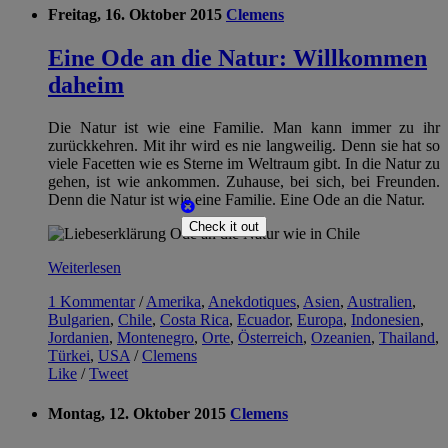
Freitag, 16. Oktober 2015
Clemens
Eine Ode an die Natur: Willkommen
daheim
Die Natur ist wie eine Familie. Man kann immer zu ihr
zurückkehren. Mit ihr wird es nie langweilig. Denn sie hat so
viele Facetten wie es Sterne im Weltraum gibt. In die Natur zu
gehen, ist wie ankommen. Zuhause, bei sich, bei Freunden.
Denn die Natur ist wie eine Familie. Eine Ode an die Natur.
Check it out
Weiterlesen
1 Kommentar
/
Amerika
,
Anekdotiques
,
Asien
,
Australien
,
Bulgarien
,
Chile
,
Costa Rica
,
Ecuador
,
Europa
,
Indonesien
,
Jordanien
,
Montenegro
,
Orte
,
Österreich
,
Ozeanien
,
Thailand
,
Türkei
,
USA
/
Clemens
Like
/
Tweet
Montag, 12. Oktober 2015
Clemens