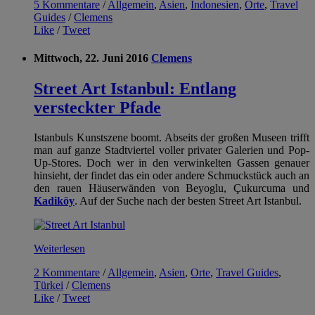
5 Kommentare
/
Allgemein
,
Asien
,
Indonesien
,
Orte
,
Travel
Guides
/
Clemens
Like
/
Tweet
Mittwoch, 22. Juni 2016
Clemens
Street Art Istanbul: Entlang
versteckter Pfade
Istanbuls Kunstszene boomt. Abseits der großen Museen trifft
man auf ganze Stadtviertel voller privater Galerien und Pop-
Up-Stores. Doch wer in den verwinkelten Gassen genauer
hinsieht, der findet das ein oder andere Schmuckstück auch an
den rauen Häuserwänden von Beyoglu, Çukurcuma und
Kadiköy
. Auf der Suche nach der besten Street Art Istanbul.
Weiterlesen
2 Kommentare
/
Allgemein
,
Asien
,
Orte
,
Travel Guides
,
Türkei
/
Clemens
Like
/
Tweet