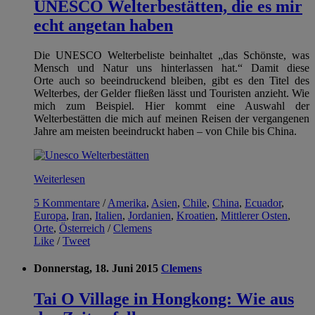
UNESCO Welterbestätten, die es mir
echt angetan haben
Die UNESCO Welterbeliste beinhaltet „das Schönste, was
Mensch und Natur uns hinterlassen hat.“ Damit diese
Orte auch so beeindruckend bleiben, gibt es den Titel des
Welterbes, der Gelder fließen lässt und Touristen anzieht. Wie
mich zum Beispiel. Hier kommt eine Auswahl der
Welterbestätten die mich auf meinen Reisen der vergangenen
Jahre am meisten beeindruckt haben – von Chile bis China.
Weiterlesen
5 Kommentare
/
Amerika
,
Asien
,
Chile
,
China
,
Ecuador
,
Europa
,
Iran
,
Italien
,
Jordanien
,
Kroatien
,
Mittlerer Osten
,
Orte
,
Österreich
/
Clemens
Like
/
Tweet
Donnerstag, 18. Juni 2015
Clemens
Tai O Village in Hongkong: Wie aus