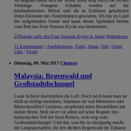
So langsam bahnt sich die Sonne ihren Weg durch die dicken
Vorhänge. Fotogene Schatten werden auf die
minimalistischen Möbel und die in Erdtönen gehaltenen
Deko-Elemente des Hotelzimmers geworfen. Ich bin im Land
der aufgehenden Sonne und kann dieses Spektakel bereits
vom Bett des Four Seasons Kyoto aus beobachten.
Weiterlesen
11 Kommentare
/
Anekdotiques
,
Asien
,
Japan
,
Orte
/
Anne
Like
/
Tweet
Dienstag, 09. Mai 2017
Clemens
Malaysia: Regenwald und
Großstadtdschungel
Laute Schreie durchziehen die Luft. Doch noch kann man sie
nicht so richtig einordnen. Stammen sie von Menschen oder
Menschenaffen? Letzteres, prophezeit unser Bootsführer mit
stolzer Brust. Stolz ist er vor allem auf seine Region: den
malaysischen Teil der Insel Borneo, weit weg vom
Großstadtdschungel. Und das, was ihn so einzigartig macht:
die Langnasenaffen, die den dichten Regenwald ihr Zuhause