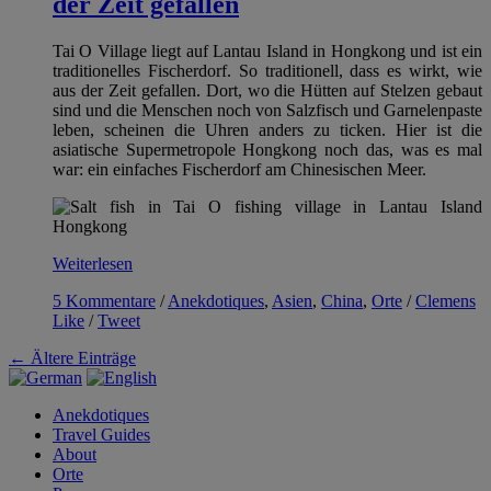
der Zeit gefallen
Tai O Village liegt auf Lantau Island in Hongkong und ist ein
traditionelles Fischerdorf. So traditionell, dass es wirkt, wie
aus der Zeit gefallen. Dort, wo die Hütten auf Stelzen gebaut
sind und die Menschen noch von Salzfisch und Garnelenpaste
leben, scheinen die Uhren anders zu ticken. Hier ist die
asiatische Supermetropole Hongkong noch das, was es mal
war: ein einfaches Fischerdorf am Chinesischen Meer.
Weiterlesen
5 Kommentare
/
Anekdotiques
,
Asien
,
China
,
Orte
/
Clemens
Like
/
Tweet
← Ältere Einträge
Anekdotiques
Travel Guides
About
Orte