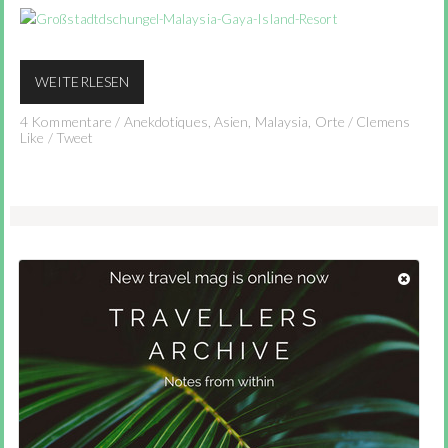
WEITERLESEN
4 Kommentare
/
Anekdotiques
,
Asien
,
Malaysia
,
Orte
/
Clemens
Like
/
Tweet