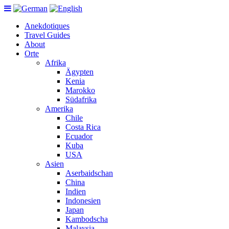
Anekdotiques
Travel Guides
About
Orte
Afrika
Ägypten
Kenia
Marokko
Südafrika
Amerika
Chile
Costa Rica
Ecuador
Kuba
USA
Asien
Aserbaidschan
China
Indien
Indonesien
Japan
Kambodscha
Malaysia