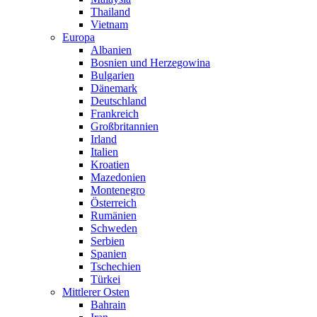
Thailand
Vietnam
Europa
Albanien
Bosnien und Herzegowina
Bulgarien
Dänemark
Deutschland
Frankreich
Großbritannien
Irland
Italien
Kroatien
Mazedonien
Montenegro
Österreich
Rumänien
Schweden
Serbien
Spanien
Tschechien
Türkei
Mittlerer Osten
Bahrain