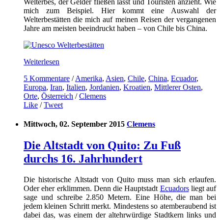
Welterbes, der Gelder fließen lässt und Touristen anzieht. Wie
mich zum Beispiel. Hier kommt eine Auswahl der
Welterbestätten die mich auf meinen Reisen der vergangenen
Jahre am meisten beeindruckt haben – von Chile bis China.
Weiterlesen
5 Kommentare
/
Amerika
,
Asien
,
Chile
,
China
,
Ecuador
,
Europa
,
Iran
,
Italien
,
Jordanien
,
Kroatien
,
Mittlerer Osten
,
Orte
,
Österreich
/
Clemens
Like
/
Tweet
Mittwoch, 02. September 2015
Clemens
Die Altstadt von Quito: Zu Fuß
durchs 16. Jahrhundert
Die historische Altstadt von Quito muss man sich erlaufen.
Oder eher erklimmen. Denn die Hauptstadt
Ecuadors
liegt auf
sage und schreibe 2.850 Metern. Eine Höhe, die man bei
jedem kleinen Schritt merkt. Mindestens so atemberaubend ist
dabei das, was einem der altehrwürdige Stadtkern links und