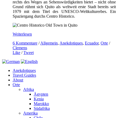
rechts des Weges an Sehenswürdigkeiten bietet – nicht ohne
Grund rühmt sich Quito als weltweit erste Stadt bereits seit
1979 mit dem Titel des UNESCO-Weltkulturerbes. Ein
Spaziergang durchs Centro Historico.
Weiterlesen
6 Kommentare
/
Allgemein
,
Anekdotiques
,
Ecuador
,
Orte
/
Clemens
Like
/
Tweet
Anekdotiques
Travel Guides
About
Orte
Afrika
Ägypten
Kenia
Marokko
Südafrika
Amerika
Chile