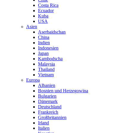
Costa Rica
Ecuador
Kuba
USA
Asien
Aserbaidschan
China
Indien
Indonesien
Japan
Kambodscha
Malaysia
Thailand
Vietnam
Europa
Albanien
Bosnien und Herzegowina
Bulgarien
Dänemark
Deutschland
Frankreich
Großbritannien
Irland
Italien