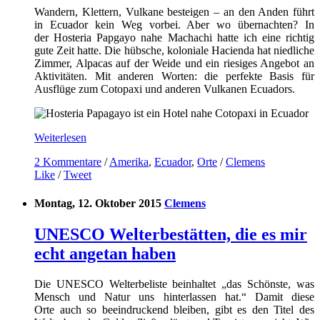
Wandern, Klettern, Vulkane besteigen – an den Anden führt
in Ecuador kein Weg vorbei. Aber wo übernachten? In
der Hosteria Papgayo nahe Machachi hatte ich eine richtig
gute Zeit hatte. Die hübsche, koloniale Hacienda hat niedliche
Zimmer, Alpacas auf der Weide und ein riesiges Angebot an
Aktivitäten. Mit anderen Worten: die perfekte Basis für
Ausflüge zum Cotopaxi und anderen Vulkanen Ecuadors.
Weiterlesen
2 Kommentare
/
Amerika
,
Ecuador
,
Orte
/
Clemens
Like
/
Tweet
Montag, 12. Oktober 2015
Clemens
UNESCO Welterbestätten, die es mir
echt angetan haben
Die UNESCO Welterbeliste beinhaltet „das Schönste, was
Mensch und Natur uns hinterlassen hat.“ Damit diese
Orte auch so beeindruckend bleiben, gibt es den Titel des