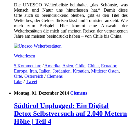
Die UNESCO Welterbeliste beinhaltet „das Schönste, was
Mensch und Natur uns hinterlassen hat.“ Damit diese
Orte auch so beeindruckend bleiben, gibt es den Titel des
Welterbes, der Gelder fließen lässt und Touristen anzieht. Wie
mich zum Beispiel. Hier kommt eine Auswahl der
Welterbestätten die mich auf meinen Reisen der vergangenen
Jahre am meisten beeindruckt haben – von Chile bis China.
Weiterlesen
5 Kommentare
/
Amerika
,
Asien
,
Chile
,
China
,
Ecuador
,
Europa
,
Iran
,
Italien
,
Jordanien
,
Kroatien
,
Mittlerer Osten
,
Orte
,
Österreich
/
Clemens
Like
/
Tweet
Montag, 01. Dezember 2014
Clemens
Südtirol Unplugged: Ein Digital
Detox Selbstversuch auf 2.040 Metern
Höhe | Teil 4