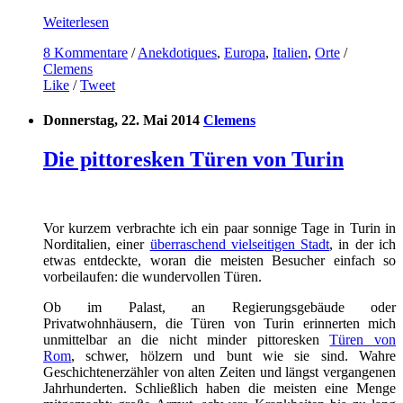
Weiterlesen
8 Kommentare
/
Anekdotiques
,
Europa
,
Italien
,
Orte
/
Clemens
Like
/
Tweet
Donnerstag, 22. Mai 2014
Clemens
Die pittoresken Türen von Turin
Vor kurzem verbrachte ich ein paar sonnige Tage in Turin in
Norditalien, einer
überraschend vielseitigen Stadt
, in der ich
etwas entdeckte, woran die meisten Besucher einfach so
vorbeilaufen: die wundervollen Türen.
Ob im Palast, an Regierungsgebäude oder
Privatwohnhäusern, die Türen von Turin erinnerten mich
unmittelbar an die nicht minder pittoresken
Türen von
Rom
, schwer, hölzern und bunt wie sie sind. Wahre
Geschichtenerzähler von alten Zeiten und längst vergangenen
Jahrhunderten. Schließlich haben die meisten eine Menge