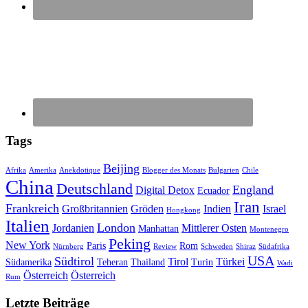
Tags
Beijing
Afrika
Amerika
Anekdotique
Blogger des Monats
Bulgarien
Chile
China
Deutschland
England
Digital Detox
Ecuador
Iran
Frankreich
Großbritannien
Gröden
Indien
Israel
Hongkong
Italien
London
Jordanien
Mittlerer Osten
Manhattan
Montenegro
Peking
New York
Paris
Rom
Nürnberg
Review
Schweden
Shiraz
Südafrika
USA
Südtirol
Tirol
Türkei
Südamerika
Teheran
Thailand
Turin
Wadi
Österreich
Österreich
Rum
Letzte Beiträge