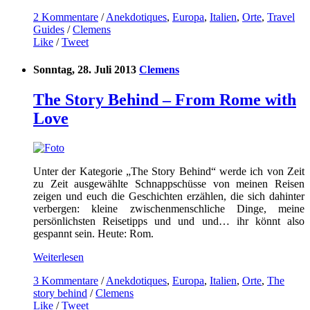
2 Kommentare
/
Anekdotiques
,
Europa
,
Italien
,
Orte
,
Travel
Guides
/
Clemens
Like
/
Tweet
Sonntag, 28. Juli 2013
Clemens
The Story Behind – From Rome with
Love
Unter der Kategorie „The Story Behind“ werde ich von Zeit
zu Zeit ausgewählte Schnappschüsse von meinen Reisen
zeigen und euch die Geschichten erzählen, die sich dahinter
verbergen: kleine zwischenmenschliche Dinge, meine
persönlichsten Reisetipps und und und… ihr könnt also
gespannt sein. Heute: Rom.
Weiterlesen
3 Kommentare
/
Anekdotiques
,
Europa
,
Italien
,
Orte
,
The
story behind
/
Clemens
Like
/
Tweet