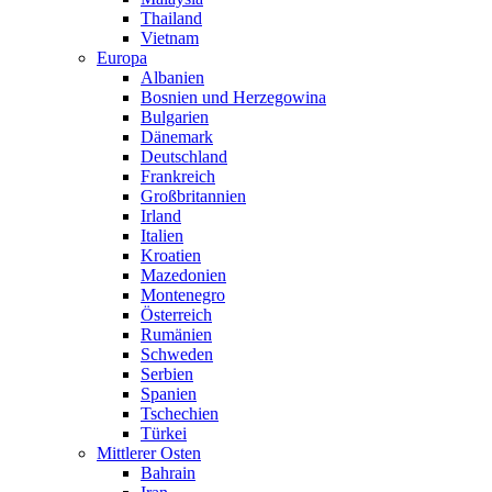
Thailand
Vietnam
Europa
Albanien
Bosnien und Herzegowina
Bulgarien
Dänemark
Deutschland
Frankreich
Großbritannien
Irland
Italien
Kroatien
Mazedonien
Montenegro
Österreich
Rumänien
Schweden
Serbien
Spanien
Tschechien
Türkei
Mittlerer Osten
Bahrain