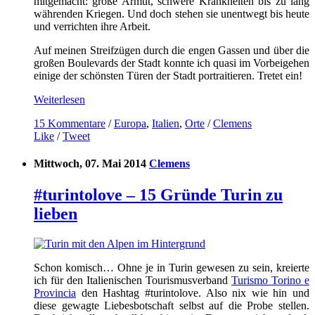
mitgemacht: große Armut, schwere Krankheiten bis zu lang
währenden Kriegen. Und doch stehen sie unentwegt bis heute
und verrichten ihre Arbeit.
Auf meinen Streifzügen durch die engen Gassen und über die
großen Boulevards der Stadt konnte ich quasi im Vorbeigehen
einige der schönsten Türen der Stadt portraitieren. Tretet ein!
Weiterlesen
15 Kommentare
/
Europa
,
Italien
,
Orte
/
Clemens
Like
/
Tweet
Mittwoch, 07. Mai 2014
Clemens
#turintolove – 15 Gründe Turin zu
lieben
Schon komisch… Ohne je in Turin gewesen zu sein, kreierte
ich für den Italienischen Tourismusverband
Turismo Torino e
Provincia
den Hashtag #turintolove. Also nix wie hin und
diese gewagte Liebesbotschaft selbst auf die Probe stellen.