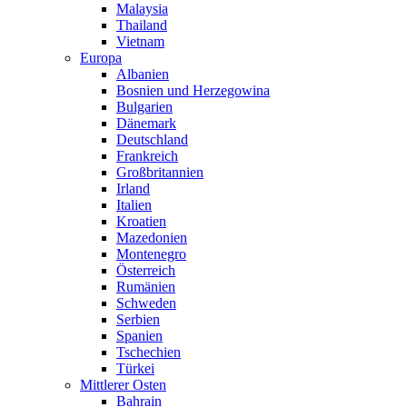
Malaysia
Thailand
Vietnam
Europa
Albanien
Bosnien und Herzegowina
Bulgarien
Dänemark
Deutschland
Frankreich
Großbritannien
Irland
Italien
Kroatien
Mazedonien
Montenegro
Österreich
Rumänien
Schweden
Serbien
Spanien
Tschechien
Türkei
Mittlerer Osten
Bahrain