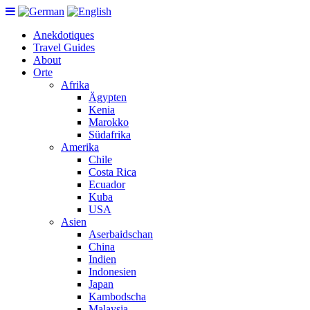
Anekdotiques
Travel Guides
About
Orte
Afrika
Ägypten
Kenia
Marokko
Südafrika
Amerika
Chile
Costa Rica
Ecuador
Kuba
USA
Asien
Aserbaidschan
China
Indien
Indonesien
Japan
Kambodscha
Malaysia