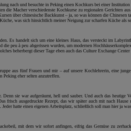
ehlung nach und besuchte in Peking einen Kochkurs bei einer Instituti
n die Macher verschiedenste Kochkurse zu regionalen Gerichten aus
ursen über chinesische Backkunst – ja, so was können die Chinesen ta
che, was sich hinsichtlich meiner Neigung zur scharfen Küche als sehr
inden. Es handelt sich um eine kleines Haus, das versteckt im Labyrint
 und die peu à peu abgerissen wurden, um modernen Hochhäuserkomplex
n solches beherbergt dieser Tage eben auch das Culture Exchange Cente
uppe aus fünf Frauen und mir – auf unsere Kochlehrerin, eine junge
n Peking eher selten anzutreffen.
 Denn sie war aufgeräumt, hell und sauber. Und auch das heutige Vor
Das frisch ausgedruckte Rezept, das wir später auch mit nach Hause n
der hatte einen eigenen Arbeitsplatz, schließlich soll man hier ja was
 Hackebeil, mit dem wir sofort anfingen, eifrig das Gemüse zu zerh