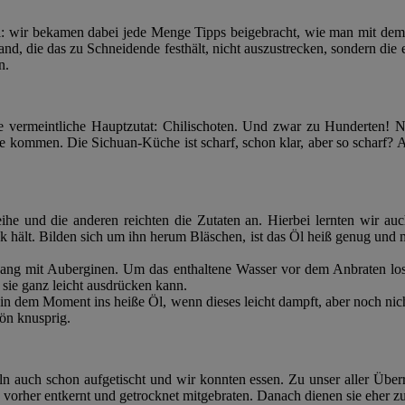
teil: wir bekamen dabei jede Menge Tipps beigebracht, wie man mit de
and, die das zu Schneidende festhält, nicht auszustrecken, sondern die 
n.
 vermeintliche Hauptzutat: Chilischoten. Und zwar zu Hunderten! N
fanne kommen. Die Sichuan-Küche ist scharf, schon klar, aber so scharf
he und die anderen reichten die Zutaten an. Hierbei lernten wir auc
hält. Bilden sich um ihn herum Bläschen, ist das Öl heiß genug und man
ang mit Auberginen. Um das enthaltene Wasser vor dem Anbraten loszu
sie ganz leicht ausdrücken kann.
 in dem Moment ins heiße Öl, wenn dieses leicht dampft, aber noch nich
ön knusprig.
 auch schon aufgetischt und wir konnten essen. Zu unser aller Überr
n vorher entkernt und getrocknet mitgebraten. Danach dienen sie eher