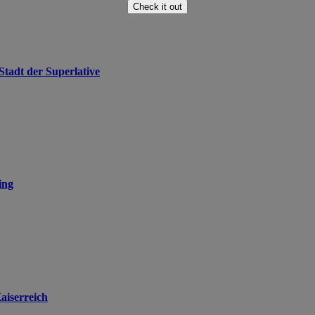
Check it out
tadt der Superlative
ing
aiserreich