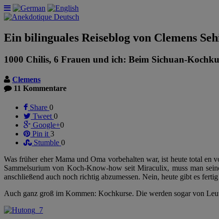
Ein bilinguales Reiseblog von Clemens Seh
1000 Chilis, 6 Frauen und ich: Beim Sichuan-Kochkur
Clemens
11 Kommentare
Share
0
Tweet
0
Google+
0
Pin it
3
Stumble
0
Was früher eher Mama und Oma vorbehalten war, ist heute total en v
Sammelsurium von Koch-Know-how seit Miraculix, muss man seine 
anschließend auch noch richtig abzumessen. Nein, heute gibt es fertig r
Auch ganz groß im Kommen: Kochkurse. Die werden sogar von Leuten