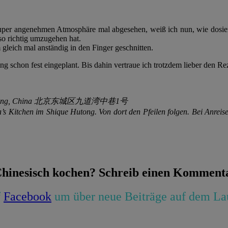
er angenehmen Atmosphäre mal abgesehen, weiß ich nun, wie dosiert 
o richtig umzugehen hat.
gleich mal anständig in den Finger geschnitten.
schon fest eingeplant. Bis dahin vertraue ich trotzdem lieber den Rez
ong, Beijing, China 北京东城区九道湾中巷1号
s Kitchen im Shique Hutong. Von dort den Pfeilen folgen. Bei Anrei
Chinesisch kochen? Schreib einen Komment
f
Facebook
um über neue Beiträge auf dem La