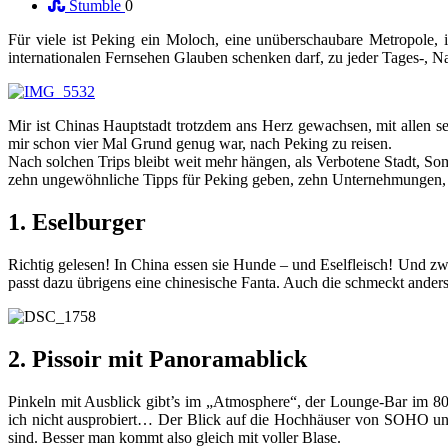
Stumble
0
Für viele ist Peking ein Moloch, eine unüberschaubare Metropole, i
internationalen Fernsehen Glauben schenken darf, zu jeder Tages-, Nac
Mir ist Chinas Hauptstadt trotzdem ans Herz gewachsen, mit allen s
mir schon vier Mal Grund genug war, nach Peking zu reisen.
Nach solchen Trips bleibt weit mehr hängen, als Verbotene Stadt, So
zehn ungewöhnliche Tipps für Peking geben, zehn Unternehmungen, die 
1. Eselburger
Richtig gelesen! In China essen sie Hunde – und Eselfleisch! Und zwa
passt dazu übrigens eine chinesische Fanta. Auch die schmeckt anders 
2. Pissoir mit Panoramablick
Pinkeln mit Ausblick gibt’s im „Atmosphere“, der Lounge-Bar im 80
ich nicht ausprobiert… Der Blick auf die Hochhäuser von SOHO und
sind. Besser man kommt also gleich mit voller Blase.