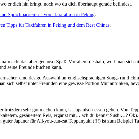
wo er dich hin bringt, noch wo du dich überhaupt gerade befindest.
und Sprachbarrieren – vom Taxifahren in Peking
.
ven Tipps für Taxifahren in Peking und dem Rest Chinas
.
hina macht das aber genauso Spaß. Vor allem deshalb, weil man sich n
 und seine Freunde buchen kann.
er Fernseher, eine riesige Auswahl an englischsprachigen Songs (und c
 man sich selbst unter Freunden eine gewisse Portion Mut antrinken, 
er trotzdem sehr gut machen kann, ist Japanisch essen gehen. Von Teppan
rkaltetem, gesäuertem Reis, ergänzt mit… ach du kennst Sushi…? Ok). Gla
n guter Japaner für All-you-can-eat Teppanyaki (!!!) ist zum Beispie