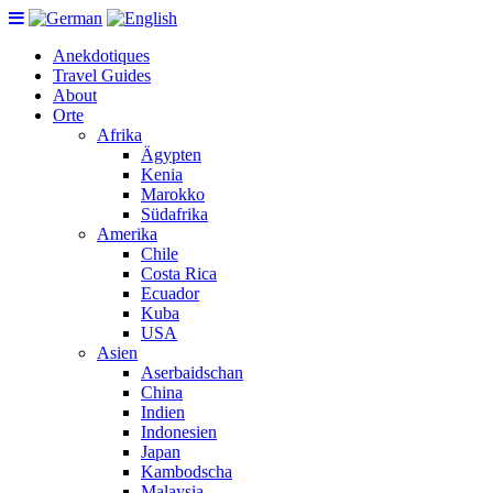
Anekdotiques
Travel Guides
About
Orte
Afrika
Ägypten
Kenia
Marokko
Südafrika
Amerika
Chile
Costa Rica
Ecuador
Kuba
USA
Asien
Aserbaidschan
China
Indien
Indonesien
Japan
Kambodscha
Malaysia