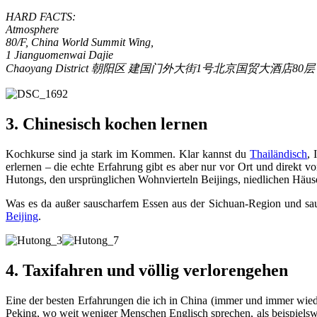
HARD FACTS:
Atmosphere
80/F, China World Summit Wing,
1 Jianguomenwai Dajie
Chaoyang District 朝阳区 建国门外大街1号北京国贸大酒店80层 Be
3. Chinesisch kochen lernen
Kochkurse sind ja stark im Kommen. Klar kannst du
Thailändisch
, 
erlernen – die echte Erfahrung gibt es aber nur vor Ort und direkt
Hutongs, den ursprünglichen Wohnvierteln Beijings, niedlichen Häuse
Was es da außer sauscharfem Essen aus der Sichuan-Region und sau
Beijing
.
4. Taxifahren und völlig verlorengehen
Eine der besten Erfahrungen die ich in China (immer und immer wieder
Peking, wo weit weniger Menschen Englisch sprechen, als beispielswe