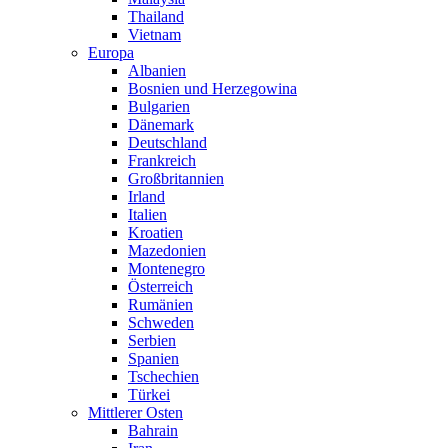
Thailand
Vietnam
Europa
Albanien
Bosnien und Herzegowina
Bulgarien
Dänemark
Deutschland
Frankreich
Großbritannien
Irland
Italien
Kroatien
Mazedonien
Montenegro
Österreich
Rumänien
Schweden
Serbien
Spanien
Tschechien
Türkei
Mittlerer Osten
Bahrain