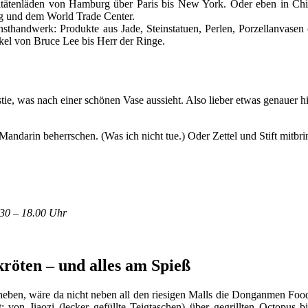
quitätenläden von Hamburg über Paris bis New York. Oder eben in Chin
g und dem World Trade Center.
nsthandwerk: Produkte aus Jade, Steinstatuen, Perlen, Porzellanvasen
ikel von Bruce Lee bis Herr der Ringe.
astie, was nach einer schönen Vase aussieht. Also lieber etwas genauer 
 Mandarin beherrschen. (Was ich nicht tue.) Oder Zettel und Stift mitbrin
:30 – 18.00 Uhr
kröten – und alles am Spieß
heben, wäre da nicht neben all den riesigen Malls die Donganmen Food 
t: von Jiaozi (lecker gefüllte Teigtaschen) über gegrillten Octopus 