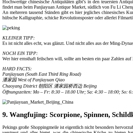
Hochwertige chinesische Antiquitäten gibt’s in den teuersten Anti
findet man beim Panjiayuan Antique Market, südlich von Fu Li Chen
An mehreren tausend Ständen gibt es hier jegliches chinesisches Ku
hübsche Kalligraphie, schicke Revolutionsposter oder allerlei Filmart
KLEINER TIPP:
Es ist nicht alles echt, was glänzt. Und nicht alles aus der Ming-Dyn
NOCH EIN TIPP:
Wer hier ernsthaft feilschen will, sollte am besten ein paar Zahlen auf
HARD FACTS:
Panjiayuan (South East Third Ring Road)
潘家园 West of Panjiayuan Qiao
Chaoyang District 朝阳区 潘家园桥西边 Beijing
Öffnungszeiten: Mo – Fr: 8:30 – 18.00 Uhr; Sa: 4:30 – 18:00; So: 6
9. Wangfujing: Scorpione, Spinnen, Schild
Pekings große Shoppingmeile ist eigentlich nicht besonders hervorzu
verstreut und alles bietet, was die chinesische Küche zu bieten ha