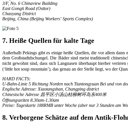
3/F, No. 6 Chinaview Building
East Gongti Road (Osttor)
Chaoyang District
Beijing, China (Beijing Workers‘ Sports Complex)
7. Heiße Quellen für kalte Tage
Außerhalb Pekings gibt es einige heiße Quellen, die vor allem dann 
dem Großstadtdschungel. Die Bäder sind meist traditionell chinesisc
nicht gewohnt sind, dass sich Langnasen überhaupt hierher verir
(‘little hot soup mountain’), das genau an der Stelle liegt, wo der Qi
HARD FACTS:
U-Bahn-Linie 5 Richtung Norden nach Tiantongyuan Bei und von dor
Englische Adresse: Xiaotangshan, Changping district
Chinesische Adresse 昌平区小汤山枯柳树环岛东400米
Öffnungszeiten 8.30am-1.30am
Preise: Tageskarte 188RMB unter Woche (aber nur 3 Stunden am W
8. Verborgene Schätze auf dem Antik-Flo