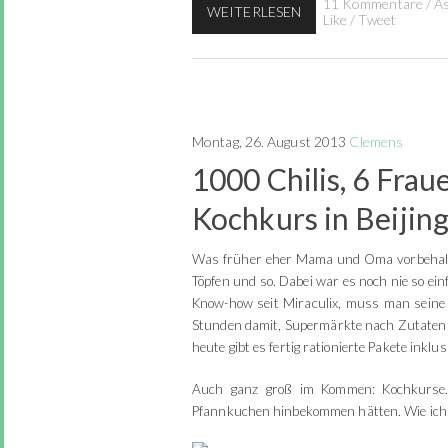
11 Kommentare
/
A
WEITERLESEN
Like
/
Tweet
Montag, 26. August 2013
Clemens
1000 Chilis, 6 Frau
Kochkurs in Beijin
Was früher eher Mama und Oma vorbehalten 
Töpfen und so. Dabei war es noch nie so e
Know-how seit Miraculix, muss man seine
Stunden damit, Supermärkte nach Zutaten 
heute gibt es fertig rationierte Pakete inklus
Auch ganz groß im Kommen: Kochkurse. 
Pfannkuchen hinbekommen hätten. Wie ich 