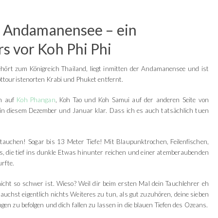
r Andamanensee – ein
s vor Koh Phi Phi
gehört zum Königreich Thailand, liegt inmitten der Andamanensee und ist
touristenorten Krabi und Phuket entfernt.
h auf
Koh Phangan
, Koh Tao und Koh Samui auf der anderen Seite von
e in diesem Dezember und Januar klar. Dass ich es auch tatsächlich tuen
 tauchen! Sogar bis 13 Meter Tiefe! Mit Blaupunktrochen, Feilenfischen,
s, die tief ins dunkle Etwas hinunter reichen und einer atemberaubenden
rfte.
icht so schwer ist. Wieso? Weil dir beim ersten Mal dein Tauchlehrer eh
uchst eigentlich nichts Weiteres zu tun, als gut zuzuhören, deine sieben
n zu befolgen und dich fallen zu lassen in die blauen Tiefen des Ozeans.