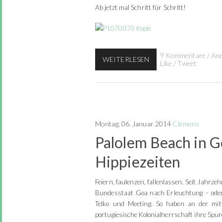
Ab jetzt mal Schritt für Schritt!
9 Kommentare
/
Ane
WEITERLESEN
Like
/
Tweet
Montag, 06. Januar 2014
Clemens
Palolem Beach in G
Hippiezeiten
Feiern, faulenzen, fallenlassen. Seit Jahrz
Bundesstaat Goa nach Erleuchtung – oder
Telko und Meeting. So haben an der mit
portugiesische Kolonialherrschaft ihre Spur