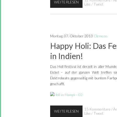
WEITERLESEN
Like
/
Tweet
Montag, 07. Oktober 2013
Clemens
Happy Holi: Das Fes
in Indien!
Das Holi Festival ist derzeit in aller Mun
Eickel – auf der ganzen Welt treffen 
Elektrobeats gegenseitig mit buntem Farbpul
geschafft.
15 Kommentare
/
A
WEITERLESEN
Like
/
Tweet