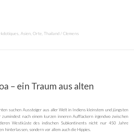
kdotiques
,
Asien
,
Orte
,
Thailand
/
Clemens
oa – ein Traum aus alten
ehnten suchen Aussteiger aus aller Welt in Indiens kleinstem und jüngsten
 zumindest nach einem kurzen inneren Aufflackern irgendwo zwischen
tleren Westküste des indischen Subkontinents nicht nur 450 Jahre
en hinterlassen, sondern vor allem auch die Hippies.