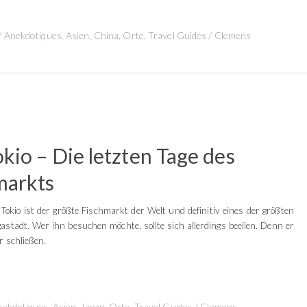
/
Anekdotiques
,
Asien
,
China
,
Orte
,
Travel Guides
/
Clemens
okio – Die letzten Tage des
markts
okio ist der größte Fischmarkt der Welt und definitiv eines der größten
gastadt. Wer ihn besuchen möchte, sollte sich allerdings beeilen. Denn er
r schließen.
nekdotiques
,
Asien
,
Japan
,
Orte
,
Travel Guides
/
Clemens