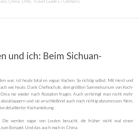
sien
,
China
,
Orte
,
Travel Guides
/
Clemens
en und ich: Beim Sichuan-
g
war, ist heute total en vogue: Kochen. So richtig selbst. Mit Herd und
infach wie heute. Dank Chefkoch.de, dem größten Sammelsurium von Koch-
 Oma nie wieder nach Rezepten fragen. Auch verbringt man nicht mehr
abzuklappern und sie anschließend auch noch richtig abzumessen. Nein,
ive detaillierter Kochanleitung.
Die werden sogar von Leuten besucht, die früher nicht mal einen
zum Beispiel. Und das auch noch in China.