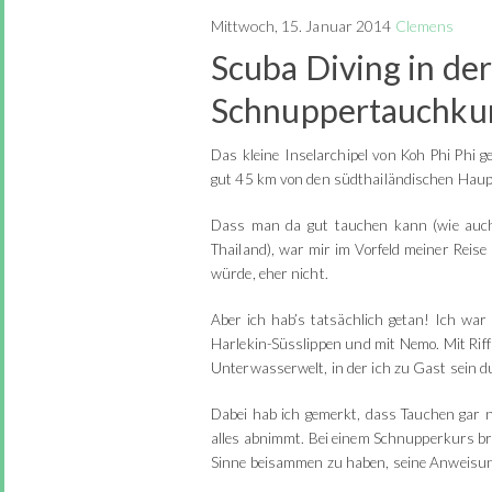
Mittwoch, 15. Januar 2014
Clemens
Scuba Diving in de
Schnuppertauchkur
Das kleine Inselarchipel von Koh Phi Phi 
gut 45 km von den südthailändischen Haupt
Dass man da gut tauchen kann (wie auc
Thailand), war mir im Vorfeld meiner Reis
würde, eher nicht.
Aber ich hab’s tatsächlich getan! Ich war
Harlekin-Süsslippen und mit Nemo. Mit Riff
Unterwasserwelt, in der ich zu Gast sein du
Dabei hab ich gemerkt, dass Tauchen gar n
alles abnimmt. Bei einem Schnupperkurs bra
Sinne beisammen zu haben, seine Anweisunge