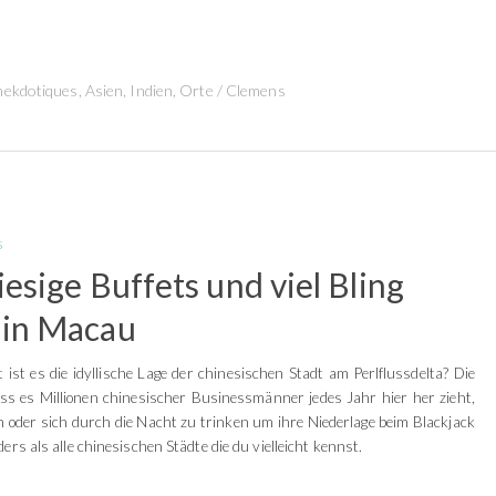
nekdotiques
,
Asien
,
Indien
,
Orte
/
Clemens
s
iesige Buffets und viel Bling
 in Macau
 ist es die idyllische Lage der chinesischen Stadt am Perlflussdelta? Die
s es Millionen chinesischer Businessmänner jedes Jahr hier her zieht,
 oder sich durch die Nacht zu trinken um ihre Niederlage beim Blackjack
ers als alle chinesischen Städte die du vielleicht kennst.