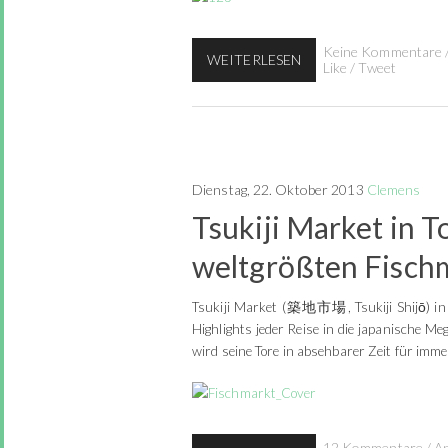
Keine Kommentare
WEITERLESEN
Like
/
Tweet
Dienstag, 22. Oktober 2013
Clemens
Tsukiji Market in T
weltgrößten Fisch
Tsukiji Market (築地市場, Tsukiji Shijō) in T
Highlights jeder Reise in die japanische Me
wird seine Tore in absehbarer Zeit für imme
12 Kommentare
/
A