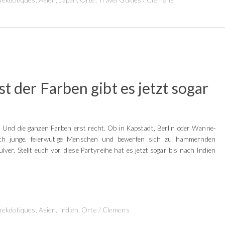
t der Farben gibt es jetzt sogar
de. Und die ganzen Farben erst recht. Ob in Kapstadt, Berlin oder Wanne-
sich junge, feierwütige Menschen und bewerfen sich zu hämmernden
ver. Stellt euch vor, diese Partyreihe hat es jetzt sogar bis nach Indien
nekdotiques
,
Asien
,
Indien
,
Orte
/
Clemens