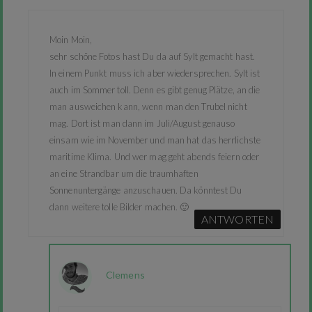
Moin Moin,
sehr schöne Fotos hast Du da auf Sylt gemacht hast.
In einem Punkt muss ich aber wiedersprechen. Sylt ist
auch im Sommer toll. Denn es gibt genug Plätze, an die
man ausweichen kann, wenn man den Trubel nicht
mag. Dort ist man dann im Juli/August genauso
einsam wie im November und man hat das herrlichste
maritime Klima. Und wer mag geht abends feiern oder
an eine Strandbar um die traumhaften
Sonnenuntergänge anzuschauen. Da könntest Du
dann weitere tolle Bilder machen. 🙂
ANTWORTEN
Clemens