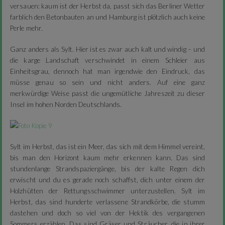
versauen: kaum ist der Herbst da, passt sich das Berliner Wetter
farblich den Betonbauten an und Hamburg ist plötzlich auch keine
Perle mehr.
Ganz anders als Sylt. Hier ist es zwar auch kalt und windig – und
die karge Landschaft verschwindet in einem Schleier aus
Einheitsgrau, dennoch hat man irgendwie den Eindruck, das
müsse genau so sein und nicht anders. Auf eine ganz
merkwürdige Weise passt die ungemütliche Jahreszeit zu dieser
Insel im hohen Norden Deutschlands.
Sylt im Herbst, das ist ein Meer, das sich mit dem Himmel vereint,
bis man den Horizont kaum mehr erkennen kann. Das sind
stundenlange Strandspaziergänge, bis der kalte Regen dich
erwischt und du es gerade noch schaffst, dich unter einem der
Holzhütten der Rettungsschwimmer unterzustellen. Sylt im
Herbst, das sind hunderte verlassene Strandkörbe, die stumm
dastehen und doch so viel von der Hektik des vergangenen
Sommers erzählen. Das sind Gräser und Sträucher, die in ihrer