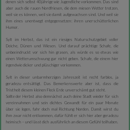
denen sich selbst 40jährige wie Jugendliche vorkommen. Das sind
aber auch die rauen Nordfriesen, die dem miesen Wetter trotzen,
weil sie es können, weil sie damit aufgewachsen sind. Und weil sie
ihm eines unentwegt entgegensetzen: ihren unerschütterlichen
Humor.
Sylt im Herbst, das ist ein riesiges Naturschutzgebiet voller
Deiche, Dünen und Wiesen. Und darauf prächtige Schafe, die
unbeeindruckt vor sich hin grasen, als würde es so etwas wie
einen Wetterumschwung gar nicht geben. Schafe, die einem hier
irgendwie dicker und plüschiger vorkommen.
Sylt in dieser unbarmherzigen Jahreszeit ist recht farblos, ja
geradezu entsättigt. Das Bemerkenswerte aber ist, dass die
Tristheit diesem kleinen Fleck Erde unverschämt gut steht.
Sollte der Herbst also demnächst auch deine Stadt wieder für sich
vereinnahmen und sein dichtes Gewandt für ein paar Monate
über sie legen, fahr doch mal Richtung Norden. Damit wirst du
ihm zwar nicht entkommen, dafür fühlt er sich hier aber geradezu
heimisch – und lässt dich ausführlich an diesem Gefühl teilhaben.