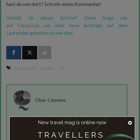
hast du von dort? Schreib einen Kommentar!
Gefällt dir dieser Artikel? Dann folge mir
auf
Facebook
um über neue Beiträge auf dem
Laufenden gehalten zu werden!
Deutschland
Nordsee
Sylt
Über Clemens
Clemens Sehi
ist Gründer des Reise-Blogzines
Anekdotique.com, freiarbeitender Werbetexter und absoluter
Reisenarr. Bisher hat er mehr als 60 Länder bereist und
kann einfach nicht aufhören, diese zu entdecken und dir