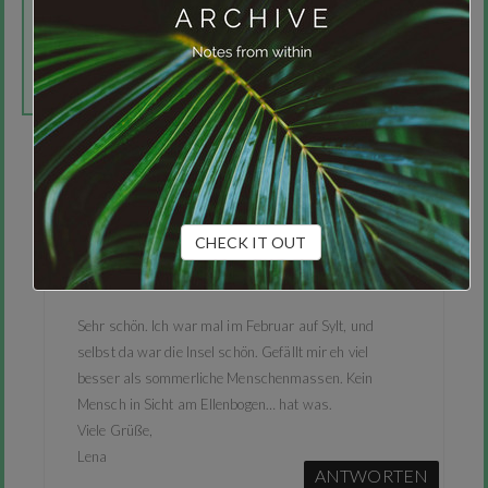
Tipps und Geschichten über das Reisen mitzubringen:
sogenannte Anekdotiques.
Folge mir auf
family4travel
CHECK IT OUT
Sehr schön. Ich war mal im Februar auf Sylt, und
selbst da war die Insel schön. Gefällt mir eh viel
besser als sommerliche Menschenmassen. Kein
Mensch in Sicht am Ellenbogen… hat was.
Viele Grüße,
Lena
ANTWORTEN