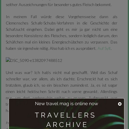
seither Auszeichnungen für besonders gutes Fleisch bekommt.
In meinem Fall würde diese Vorgehensweise dann als
Clemensches Schafe-Schubs-Verfahren in die Geschichte der
Schafzucht eingehen. Dabei geht es mir ja gar nicht um eine
besondere Konsistenz des Fleisches, sondern lediglich darum, den
Schäfchen mal ein kleines Energieschübchen zu verpassen. Das
haben sie irgendwie nötig. Also hab ich es ausprobiert.
Auf Sylt
.
Und was war? Ich hab’s nicht mal geschafft. Weil das Schaf
schneller war, vor allem, als ich dachte. Erschreckt hat es sich
trotzdem, glaub ich, so ein bisschen zumindest. Ja, es ist sogar
einen leicht hektischen Schritt nach vorne gewankt. Allerdings
nur, um dort seelenruhig weiter zu grasen. Aufgeweckt war
trotzdem jemand nach dieser Aktion: ich selbst. Naja, wenigstens
hatte einer einen actionreichen Tag.
Hinweis: Bei der Recherche für diesen Beitrag wurde kein Schaf