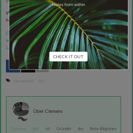
geschubst.
Warst du mal auf Sylt? Welche Tipps und Anekdotiques
hast du von dort? Schreib einen Kommentar!
Gefällt dir dieser Artikel? Dann folge mir
auf
Facebook
um über neue Beiträge auf dem
Laufenden gehalten zu werden!
CHECK IT OUT
Deutschland
Sylt
Über Clemens
Clemens Sehi
ist Gründer des Reise-Blogzines