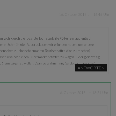
16. Oktober 2013 um 16:45 Uhr
n wohl durch die rosarote Touristenbrille 🙂 Für ein authentisch
iener Schmäh (der Ausdruck, den wir erfunden haben, um unsere
Menschen zu einer charmanten Touristenattraktion zu machen)
nschluss noch einen Supermarkt betreten zu wagen. Oder gleichzeitig
6 einsteigen zu wollen. „San Se wahnsinnig, Se bleder Trampl Se.“
ANTWORTEN
16. Oktober 2013 um 18:21 Uhr