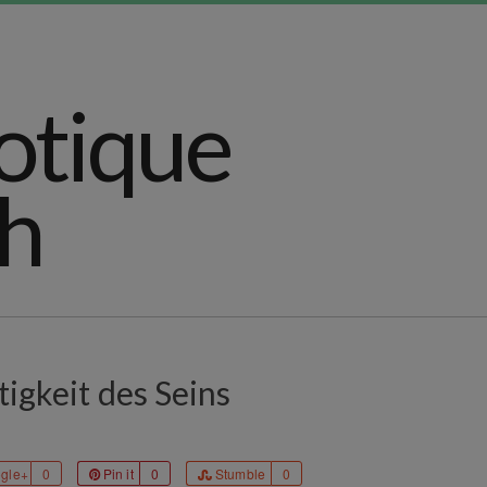
igkeit des Seins
gle+
0
Pin it
0
Stumble
0