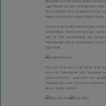
blutjunge Sissi mit quietschfideler Stimme
Jagd-Montur aus dem Wald geritten, voller
Sissi natürlich nicht sonderlich erfreut, 
Hobby ihres Gatten selten Gefallen finden.
Zurück in die Realität holt einen das mode
unmittelbarer Nähe zum Rathaus, wurde v
und ist eine Ansammlung von wenigen 
Hofstallungen. Heute beherbergen sie ein
Tag verlebt.
Das kann man aber in der ganze Stadt her
wenn die Österreicher eins besonders g
Kaiserschmarrn – man kann sich geradez
vielseitig, dass man sich kaum entscheide
besser als die nächste.