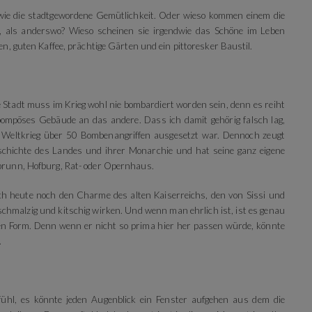
wie die stadtgewordene Gemütlichkeit. Oder wieso kommen einem die
, als anderswo? Wieso scheinen sie irgendwie das Schöne im Leben
en, guten Kaffee, prächtige Gärten und ein pittoresker Baustil.
 Stadt muss im Krieg wohl nie bombardiert worden sein, denn es reiht
pompöses Gebäude an das andere. Dass ich damit gehörig falsch lag,
n Weltkrieg über 50 Bombenangriffen ausgesetzt war. Dennoch zeugt
chichte des Landes und ihrer Monarchie und hat seine ganz eigene
brunn, Hofburg, Rat- oder Opernhaus.
ch heute noch den Charme des alten Kaiserreichs, den von Sissi und
schmalzig und kitschig wirken. Und wenn man ehrlich ist, ist es genau
ten Form. Denn wenn er nicht so prima hier her passen würde, könnte
.
l, es könnte jeden Augenblick ein Fenster aufgehen aus dem die