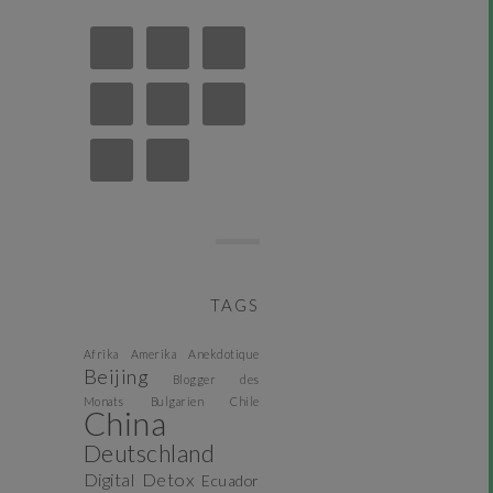
TAGS
Afrika
Amerika
Anekdotique
Beijing
Blogger des
Monats
Bulgarien
Chile
China
Deutschland
Digital Detox
Ecuador