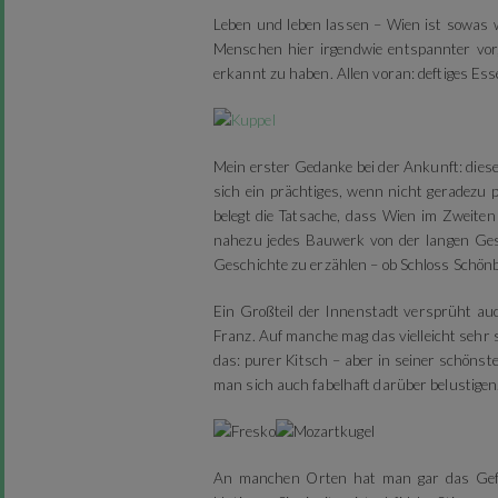
Leben und leben lassen – Wien ist sowas 
Menschen hier irgendwie entspannter vor
erkannt zu haben. Allen voran: deftiges Ess
Mein erster Gedanke bei der Ankunft: diese
sich ein prächtiges, wenn nicht geradezu 
belegt die Tatsache, dass Wien im Zweite
nahezu jedes Bauwerk von der langen Ges
Geschichte zu erzählen – ob Schloss Schön
Ein Großteil der Innenstadt versprüht au
Franz. Auf manche mag das vielleicht sehr 
das: purer Kitsch – aber in seiner schöns
man sich auch fabelhaft darüber belustigen
An manchen Orten hat man gar das Gefüh