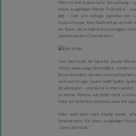
Wien ist eine kulinarische Versuchung – 
einem ausgiebigen Wiener Frühstück – zum
gibt – holt sich mittags irgendwo eine 
Gulaschsuppe. Den Nachmittag versüßt ma
ein Stück von Arnold Schwarzeneggers Leibsp
nämlich bei den Österreichern.
Und überhaupt, die Sprache: Joa die Wiene
Ohren keineswegs befremdlich, sondern ehe
Besonderheiten, die den österreichischen
wird zum Krügel. Quark heißt Topfen, Spätz
Straßenbahn – und die ist in Wien wirklich 
zu meiner Abreise war leider nicht zu kläre
hätte ich sicherlich nochmals innerlich appl
Wien wird mich noch häufig wieder sehe
Schönbrunns, für einen ausgiebigen Fressm
„Gemüatlichkäit“.