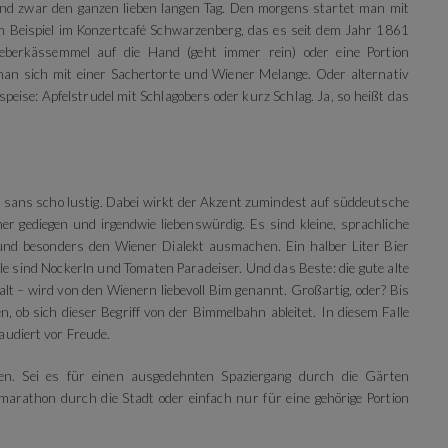
und zwar den ganzen lieben langen Tag. Den morgens startet man mit
 Beispiel im Konzertcafé Schwarzenberg, das es seit dem Jahr 1861
Leberkässemmel auf die Hand (geht immer rein) oder eine Portion
n sich mit einer Sachertorte und Wiener Melange. Oder alternativ
eise: Apfelstrudel mit Schlagobers oder kurz Schlag. Ja, so heißt das
r sans scho lustig. Dabei wirkt der Akzent zumindest auf süddeutsche
r gediegen und irgendwie liebenswürdig. Es sind kleine, sprachliche
 und besonders den Wiener Dialekt ausmachen. Ein halber Liter Bier
le sind Nockerln und Tomaten Paradeiser. Und das Beste: die gute alte
alt – wird von den Wienern liebevoll Bim genannt. Großartig, oder? Bis
n, ob sich dieser Begriff von der Bimmelbahn ableitet. In diesem Falle
audiert vor Freude.
n. Sei es für einen ausgedehnten Spaziergang durch die Gärten
arathon durch die Stadt oder einfach nur für eine gehörige Portion