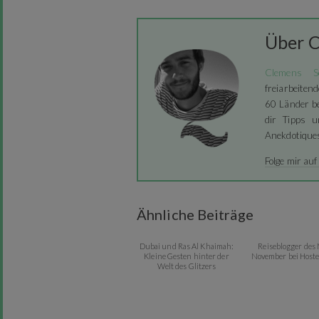
Über 
Clemens S
freiarbeiten
60 Länder be
dir Tipps u
Anekdotique
Folge mir au
Ähnliche Beiträge
Dubai und Ras Al Khaimah:
Reiseblogger des
Kleine Gesten hinter der
November bei Host
Welt des Glitzers