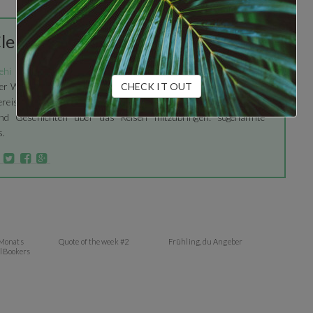
Clemens
ehi
ist Gründer des Reise-Blogzines Anekdotique.com,
CHECK IT OUT
der Werbetexter und absoluter Reisenarr. Bisher hat er mehr als
reist und kann einfach nicht aufhören, diese zu entdecken und
nd Geschichten über das Reisen mitzubringen: sogenannte
s.
f
 Monats
Quote of the week #2
Frühling, du Angeber
elBookers