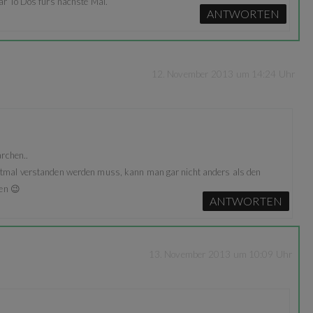
ar To Dos fürs nächste Mal.
ANTWORTEN
12. November 2013 um 14:24 Uhr
rchen..
tmal verstanden werden muss, kann man gar nicht anders als den
ben 😉
ANTWORTEN
13. November 2013 um 10:09 Uhr