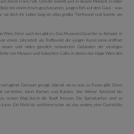
 nach ihrem Franz ruft. Und der kommt just in diesem Moment in voller
 Stolz mit einem frisch geschossenen, jungen Reh auf dem Gaul – was
war sie doch ihr Leben lang ein allzu großer Tierfreund und konnte am
rne Wien. Denn auch das gibt es. Das MuseumsQuartier zu Beispiel, in
or einem Jahrzehnt als Treffpunkt der jungen Kunstszene eröffnet
neuen und vielen gänzlich renovierten Gebäuden der einstigen
e Reihe von Museen und hübschen Cafés in denen das hippe Wien den
vorragend. Genauer gesagt, überall, wo es was zu Essen gibt. Denn
ut verstehen, dann Kochen und Backen. Von Wiener Schnitzel bis
u seinen Weg durch die Stadt fressen. Die Speisekarten sind so
n kann. Ein Mahl ist verführerischer als das andere, eine Gaststätte