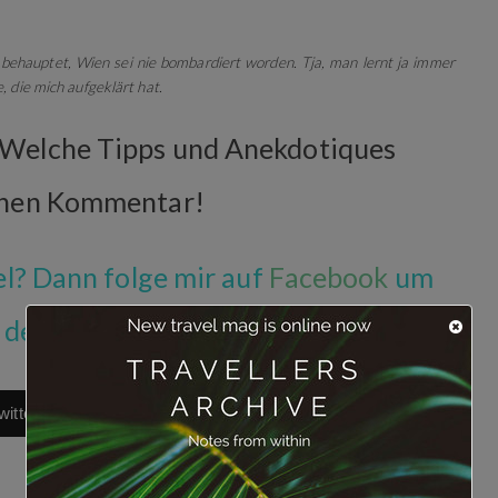
h behauptet, Wien sei nie bombardiert worden. Tja, man lernt ja immer
 die mich aufgeklärt hat.
 Welche Tipps und Anekdotiques
einen Kommentar!
kel? Dann folge mir auf
Facebook
um
f dem Laufenden gehalten zu werden!
witter