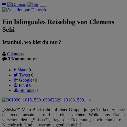
Ein bilinguales Reiseblog von Clemens
Sehi
Istanbul, wo bist du nur?
Clemens
3 Kommentare
Share
0
Tweet
0
Google+
0
Pin it
0
Stumble
0
„Shisha?“ Mein Blick ruht auf einer Gruppe junger Türken, wie sie
einatmen, ausatmen und in einer dichten Wolke aus Rauch
verschwinden. „Shisha?“, fragt die Bedienung noch einmal mit
Nachdruck. Und ja, warum eigentlich nicht?