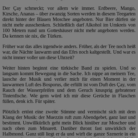
Der Çay schmeckt; vor allem wie immer. Erdbeere, Mango,
Kirsche, Ananas – über zwanzig Sorten werden in diesem Teegarten
direkt hinter der Blauen Moschee angeboten. Nur Bier dürfen sie
nicht mehr ausschenken. Schließlich darf Alkohol im Umkreis von
100 Metern rund um Gotteshäuser nicht mehr angeboten werden.
Da kennen sie nix, die Türken.
Früher war das alles irgendwie anders. Früher, als der Tee noch heiß
war, die Nächte lauwarm und das Efes noch kaltgestellt. Und war es
nicht immer voller um diese Uhrzeit?
Weiter hinten beginnt eine türkische Band zu spielen. Und so
langsam kommt Bewegung in die Sache. Ich nippe an meinem Tee,
lausche der Musik und verlier mich für einen Moment in der
lauwarmen Luft des Bosporus, die erfüllt ist vom Duft des Çay, vom
Rauch der Wasserpfeifen und dem Geruch knusprig gebratener
Tintenfische. Wie gern würd ich mir diese Gerüche in Flaschen
füllen, denk ich. Für später.
Plötzlich ertönt eine zweite Stimme und vermischt sich mit dem
Klang der Musik: der Muezzin ruft zum Abendgebet, ganz laut und
bestimmt. Unwillkürlich geht mein Blick hinüber zur Moschee und
nach oben zum Minarett. Darüber thront fast unwirklich der
Halbmond. Ganz still liegt er da und wirft die ganze Szenerie in ein