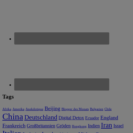
Tags
Beijing
Afrika
Amerika
Anekdotique
Blogger des Monats
Bulgarien
Chile
China
Deutschland
England
Digital Detox
Ecuador
Iran
Frankreich
Großbritannien
Gröden
Indien
Israel
Hongkong