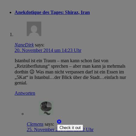
Anekdotique des Tages: Shiraz, Iran
NaneDirk
says:
20. November 2014 um 14:23 Uhr
Istanbul ist ein Traum – man kann schon fast von
„Reizüberflutung“ sprechen – aber man kann ja mehrmals
dorthin 😉 Was man nicht verpassen darf ist ein Essen im
„5Kat“ in Istanbul…der Blick über die Stadt…einfach nur
genial.
Antworten
Clemens
says:
Check it out
25. November 2014 um 13:32 Uhr