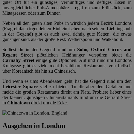
guter Ort für ein günstiges, vernünftiges und deftiges Essen in
unvergleichlicher Pub-Atmosphäre – egal ob zum Frühstück, zum
Mittagsessen oder zum Dinner.
Neben all den guten alten Pubs in wirklich jedem Bezirk Londons
(Frag einfach irgendeinen Einheimischen nach seinem Lieblingspub
in der Gegend) gibt es auch zwei richtig gute Ketten, die etwas
günstiger sind, als der große Rest: Wetherspoon und Walkabout.
Solltest du in der Gegend rund um
Soho, Oxford Circus and
Regent Street
plötzlichen Heißhunger verspüren bietet die
Carnaby Street
einige gute Optionen. Auf und rund um Londons
Kultgasse gibt es viele recht bezahlbare Restaurants, von Indisch
über Koreanisch bis hin zu Chinesisch.
Und wenn es ums Abendessen geht, hat die Gegend rund um den
Leicester Square
viel zu bieten. Tu dir aber den Gefallen und
meide die großen Restaurants direkt am Platz. Probiere lieber eines
der kleinen, günstigen Chinarestaurants rund um die Gerrard Street
in
Chinatown
direkt um die Ecke.
Ausgehen in London