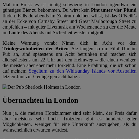
Mal im Ernst: es ist richtig schwierig in London irgendwo ein
günstiges Bier zu bekommen. Du wirst kein
Pint unter vier Pfund
finden. Falls du abends im Zentrum bleiben willst, ist das O’Neill’s
an der Ecke von Carnaby Street und Great Marlborough Street zu
empfehlen – mit guter Livemusik am Wochenende zu der die Meute
im Laufe des Abends mit Sicherheit wieder mitgrölt.
Kleine Warnung vorab: Nimm dich in Acht vor den
Trinkgewohnheiten der Briten
. Sie fangen so um Fünf Uhr im
Pub an, sind spätestens um Acht betrunken und machen sich
allerspätestens um 22 Uhr auf den Heimweg – die einen weniger,
die meisten aber eher mehr torkelnd. Eine Erfahrung, die ich schon
auf meinem
Segelturn zu den Whitsunday Islands vor Australien
letzten Juni zur Genüge gemacht habe…
Übernachten in London
Nun ja, die meisten Hotelzimmer sind sehr klein, der Preis dafür
aber meistens sehr hoch. Trotzdem gibt es hunderte guter
Möglichkeiten, weniger für eine Unterkunft auszugeben, als du
wahrscheinlich erwarten würdest.