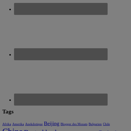
Tags
Beijing
Afrika
Amerika
Anekdotique
Blogger des Monats
Bulgarien
Chile