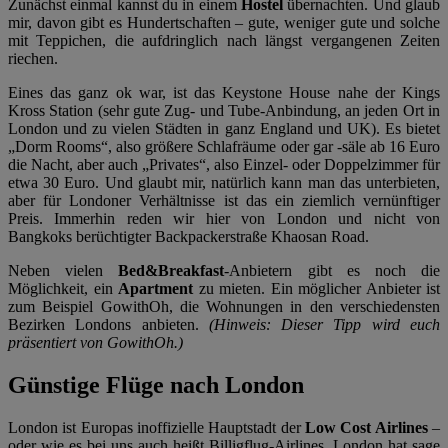
Zunächst einmal kannst du in einem
Hostel
übernachten. Und glaub
mir, davon gibt es Hundertschaften – gute, weniger gute und solche
mit Teppichen, die aufdringlich nach längst vergangenen Zeiten
riechen.
Eines das ganz ok war, ist das Keystone House nahe der Kings
Kross Station (sehr gute Zug- und Tube-Anbindung, an jeden Ort in
London und zu vielen Städten in ganz England und UK). Es bietet
„Dorm Rooms“, also größere Schlafräume oder gar -säle ab 16 Euro
die Nacht, aber auch „Privates“, also Einzel- oder Doppelzimmer für
etwa 30 Euro. Und glaubt mir, natürlich kann man das unterbieten,
aber für Londoner Verhältnisse ist das ein ziemlich vernünftiger
Preis. Immerhin reden wir hier von London und nicht von
Bangkoks berüchtigter Backpackerstraße Khaosan Road.
Neben vielen
Bed&Breakfast
-Anbietern gibt es noch die
Möglichkeit, ein
Apartment
zu mieten. Ein möglicher Anbieter ist
zum Beispiel GowithOh, die Wohnungen in den verschiedensten
Bezirken Londons anbieten.
(Hinweis: Dieser Tipp wird euch
präsentiert von GowithOh.)
Günstige Flüge nach London
London ist Europas inoffizielle Hauptstadt der
Low Cost Airlines
–
oder wie es bei uns auch heißt Billigflug-Airlines. London hat sage