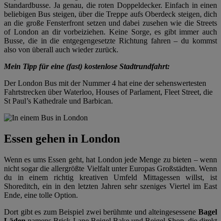
Standardbusse. Ja genau, die roten Doppeldecker. Einfach in einen
beliebigen Bus steigen, über die Treppe aufs Oberdeck steigen, dich
an die große Fensterfront setzen und dabei zusehen wie die Streets
of London an dir vorbeiziehen. Keine Sorge, es gibt immer auch
Busse, die in die entgegengesetzte Richtung fahren – du kommst
also von überall auch wieder zurück.
Mein Tipp für eine (fast) kostenlose Stadtrundfahrt:
Der London Bus mit der Nummer 4 hat eine der sehenswertesten
Fahrtstrecken über Waterloo, Houses of Parlament, Fleet Street, die
St Paul’s Kathedrale und Barbican.
Essen gehen in London
Wenn es ums Essen geht, hat London jede Menge zu bieten – wenn
nicht sogar die allergrößte Vielfalt unter Europas Großstädten. Wenn
du in einem richtig kreativen Umfeld Mittagessen willst, ist
Shoreditch, ein in den letzten Jahren sehr szeniges Viertel im East
Ende, eine tolle Option.
Dort gibt es zum Beispiel zwei berühmte und alteingesessene
Bagel
Läden
namens Brick Lane Beigel Bake und Beigel Shop, die direkt