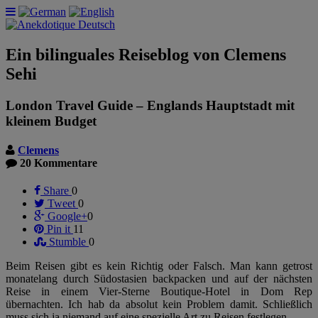
Ein bilinguales Reiseblog von Clemens
Sehi
London Travel Guide – Englands Hauptstadt mit
kleinem Budget
Clemens
20 Kommentare
Share
0
Tweet
0
Google+
0
Pin it
11
Stumble
0
Beim Reisen gibt es kein Richtig oder Falsch. Man kann getrost
monatelang durch Südostasien backpacken und auf der nächsten
Reise in einem Vier-Sterne Boutique-Hotel in Dom Rep
übernachten. Ich hab da absolut kein Problem damit. Schließlich
muss sich ja niemand auf eine spezielle Art zu Reisen festlegen.