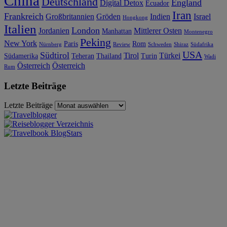
China
Deutschland
England
Digital Detox
Ecuador
Iran
Frankreich
Großbritannien
Gröden
Indien
Israel
Hongkong
Italien
London
Jordanien
Mittlerer Osten
Manhattan
Montenegro
Peking
New York
Paris
Rom
Nürnberg
Review
Schweden
Shiraz
Südafrika
USA
Südtirol
Tirol
Türkei
Südamerika
Teheran
Thailand
Turin
Wadi
Österreich
Österreich
Rum
Letzte Beiträge
Letzte Beiträge