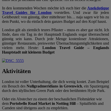
In den kommenden Wochen möchte ich euch hier die
Anekdotique
Travel Guides für London
vorstellen. Und zwar für jeden
Geldbeutel: von günstig, über mittelteuer bis… naja sagen wir bis zu
dem Punkt, wo du einfach dein ganzes Budget auf den Kopf haust.
London gilt als ziemlich teures Pflaster ­– muss es aber gar nicht. Ich
finde, dass ein Tag in der Hauptstadt Englands sogar überraschend
günstig sein kann. Durch jede Menge kostenloser Attraktionen,
günstiger Restaurants, preiswerter Übernachtungsmöglichkeiten und
vielem mehr. Heute:
London Travel Guide – Englands
Hauptstadt mit kleinem Budget
Aktivitäten
London ist voller Unterhaltung, die dich wenig kostet. Zum Beispiel
ein Besuch des
Nullgradmeridians in Greenwich
, ein Spaziergang
durch den idyllischen Green Park oder den berühmten Hyde Park.
Oder ein Abstecher zu einem der beschaulichen Flohmärkte wie
dem
Portobello Road Market in Notting Hill
– Spitalfields and
Camden sind übrigens auch zu empfehlen.