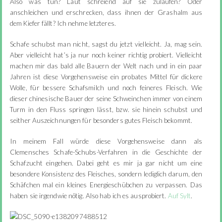
Also was tun? Laut schreiend auf sie zulaufen? Oder
anschleichen und erschrecken, dass ihnen der Grashalm aus
dem Kiefer fällt? Ich nehme letzteres.
Schafe schubst man nicht, sagst du jetzt vielleicht. Ja, mag sein.
Aber vielleicht hat’s ja nur noch keiner richtig probiert. Vielleicht
machen mir das bald alle Bauern der Welt nach und in ein paar
Jahren ist diese Vorgehensweise ein probates Mittel für dickere
Wolle, für bessere Schafsmilch und noch feineres Fleisch. Wie
dieser chinesische Bauer der seine Schweinchen immer von einem
Turm in den Fluss springen lässt, bzw. sie hinein schubst und
seither Auszeichnungen für besonders gutes Fleisch bekommt.
In meinem Fall würde diese Vorgehensweise dann als
Clemensches Schafe-Schubs-Verfahren in die Geschichte der
Schafzucht eingehen. Dabei geht es mir ja gar nicht um eine
besondere Konsistenz des Fleisches, sondern lediglich darum, den
Schäfchen mal ein kleines Energieschübchen zu verpassen. Das
haben sie irgendwie nötig. Also hab ich es ausprobiert.
Auf Sylt
.