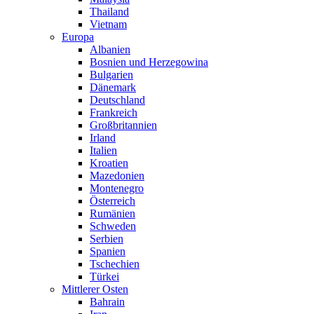
Thailand
Vietnam
Europa
Albanien
Bosnien und Herzegowina
Bulgarien
Dänemark
Deutschland
Frankreich
Großbritannien
Irland
Italien
Kroatien
Mazedonien
Montenegro
Österreich
Rumänien
Schweden
Serbien
Spanien
Tschechien
Türkei
Mittlerer Osten
Bahrain