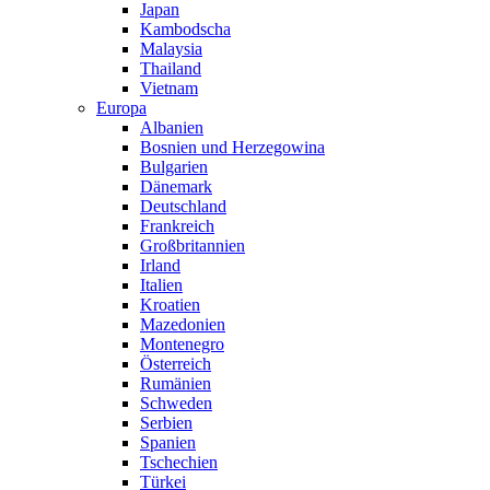
Japan
Kambodscha
Malaysia
Thailand
Vietnam
Europa
Albanien
Bosnien und Herzegowina
Bulgarien
Dänemark
Deutschland
Frankreich
Großbritannien
Irland
Italien
Kroatien
Mazedonien
Montenegro
Österreich
Rumänien
Schweden
Serbien
Spanien
Tschechien
Türkei