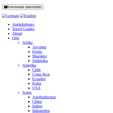
Kommentar übermitteln
Anekdotiques
Travel Guides
About
Orte
Afrika
Ägypten
Kenia
Marokko
Südafrika
Amerika
Chile
Costa Rica
Ecuador
Kuba
USA
Asien
Aserbaidschan
China
Indien
Indonesien