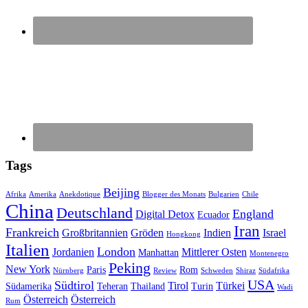
Tags
Beijing
Afrika
Amerika
Anekdotique
Blogger des Monats
Bulgarien
Chile
China
Deutschland
England
Digital Detox
Ecuador
Iran
Frankreich
Großbritannien
Gröden
Indien
Israel
Hongkong
Italien
London
Jordanien
Mittlerer Osten
Manhattan
Montenegro
Peking
New York
Paris
Rom
Nürnberg
Review
Schweden
Shiraz
Südafrika
USA
Südtirol
Tirol
Türkei
Südamerika
Teheran
Thailand
Turin
Wadi
Österreich
Österreich
Rum