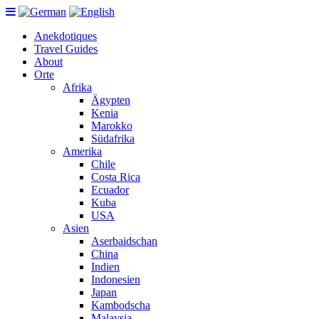
Anekdotiques
Travel Guides
About
Orte
Afrika
Ägypten
Kenia
Marokko
Südafrika
Amerika
Chile
Costa Rica
Ecuador
Kuba
USA
Asien
Aserbaidschan
China
Indien
Indonesien
Japan
Kambodscha
Malaysia