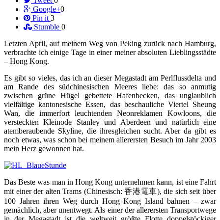
Tweet
0
Google+
0
Pin it
3
Stumble
0
Letzten April, auf meinem Weg von Peking zurück nach Hamburg,
verbrachte ich einige Tage in einer meiner absoluten Lieblingsstädte
– Hong Kong.
Es gibt so vieles, das ich an dieser Megastadt am Perlflussdelta und
am Rande des südchinesischen Meeres liebe: das so anmutig
zwischen grüne Hügel gebettete Hafenbecken, das unglaublich
vielfältige kantonesische Essen, das beschauliche Viertel Sheung
Wan, die immerfort leuchtenden Neonreklamen Kowloons, die
versteckten Kleinode Stanley und Aberdeen und natürlich eine
atemberaubende Skyline, die ihresgleichen sucht. Aber da gibt es
noch etwas, was schon bei meinem allerersten Besuch im Jahr 2003
mein Herz gewonnen hat.
Das Beste was man in Hong Kong unternehmen kann, ist eine Fahrt
mit einer der alten Trams (Chinesisch: 香港電車), die sich seit über
100 Jahren ihren Weg durch Hong Kong Island bahnen – zwar
gemächlich, aber unentwegt. Als einer der allerersten Transportwege
in der Megastadt ist die weltweit größte Flotte doppelstöckiger