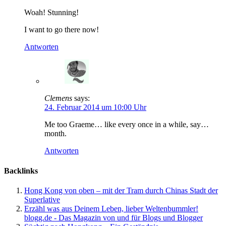
Woah! Stunning!
I want to go there now!
Antworten
Clemens
says:
24. Februar 2014 um 10:00 Uhr
Me too Graeme… like every once in a while, say…
month.
Antworten
Backlinks
Hong Kong von oben – mit der Tram durch Chinas Stadt der
Superlative
Erzähl was aus Deinem Leben, lieber Weltenbummler!
blogg.de - Das Magazin von und für Blogs und Blogger