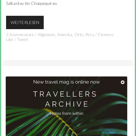
Salkantay bis Choquequirao.
WEITERLESEN
3 Kommentare
/
Allgemein
,
Amerika
,
Orte
,
Peru
/
Clemens
Like
/
Tweet