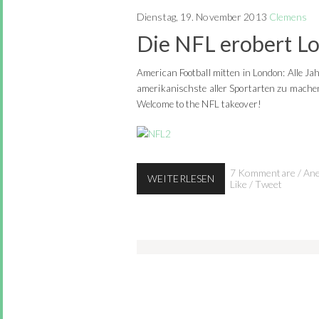
Dienstag, 19. November 2013
Clemens
Die NFL erobert L
American Football mitten in London: Alle J
amerikanischste aller Sportarten zu machen.
Welcome to the NFL takeover!
7 Kommentare
/
Ane
WEITERLESEN
Like
/
Tweet