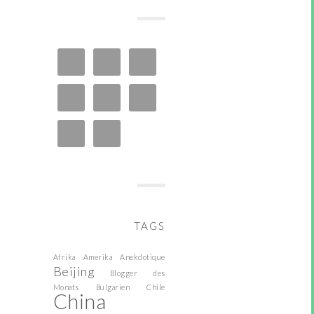
TAGS
Afrika
Amerika
Anekdotique
Beijing
Blogger des
Monats
Bulgarien
Chile
China