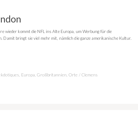
ondon
ahre wieder kommt die NFL ins Alte Europa, um Werbung für die
 Damit bringt sie viel mehr mit, nämlich die ganze amerikanische Kultur.
kdotiques
,
Europa
,
Großbritannien
,
Orte
/
Clemens