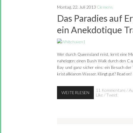
Montag, 22. Juli 2013
Clemens
Das Paradies auf E
ein Anekdotique Tr
Wer durch Queensland reist, lernt eine 
nahelegen: einen Bush Walk durch den Cape
Bay und ganz sicher eins: ein Besuch de
kristallklarem Wasser. Klingt gut? Read on!
11 Kommentare
/
Au
WEITERLESEN
Like
/
Tweet