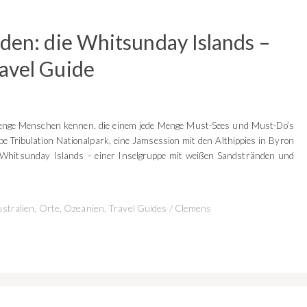
rden: die Whitsunday Islands –
avel Guide
Menge Menschen kennen, die einem jede Menge Must-Sees und Must-Do’s
 Tribulation Nationalpark, eine Jamsession mit den Althippies in Byron
r Whitsunday Islands – einer Inselgruppe mit weißen Sandstränden und
stralien
,
Orte
,
Ozeanien
,
Travel Guides
/
Clemens