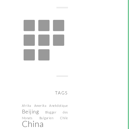
TAGS
Afrika
Amerika
Anekdotique
Beijing
Blogger des
Monats
Bulgarien
Chile
China